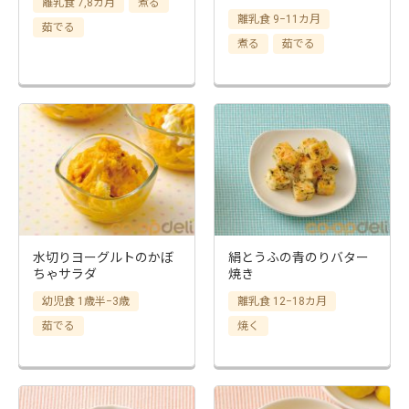
離乳食 7,8カ月
煮る
離乳食 9−11カ月
茹でる
煮る
茹でる
水切りヨーグルトのかぼ
絹とうふの青のりバター
ちゃサラダ
焼き
幼児食 1歳半−3歳
離乳食 12−18カ月
茹でる
焼く