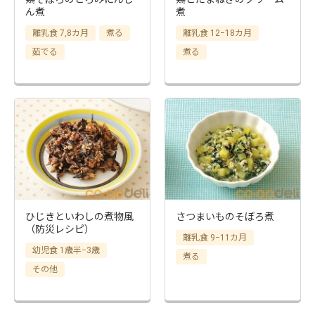
ん煮
煮
離乳食 7,8カ月
煮る
離乳食 12−18カ月
茹でる
煮る
ひじきといわしの煮物風
さつまいものそぼろ煮
（防災レシピ）
離乳食 9−11カ月
幼児食 1歳半−3歳
煮る
その他