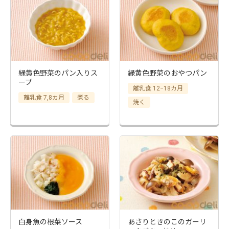
緑黄色野菜のパン入りス
緑黄色野菜のおやつパン
ープ
離乳食 12−18カ月
離乳食 7,8カ月
煮る
焼く
白身魚の根菜ソース
あさりときのこのガーリ