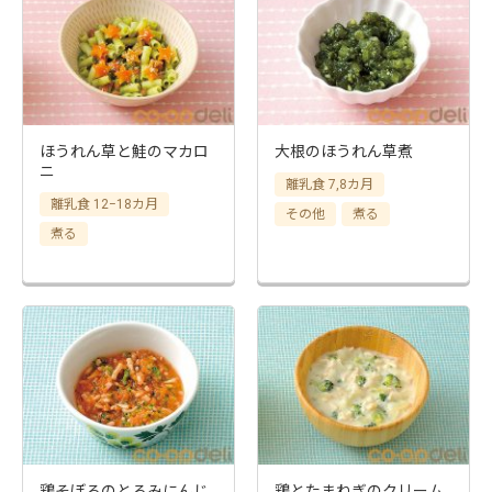
ほうれん草と鮭のマカロ
大根のほうれん草煮
ニ
離乳食 7,8カ月
離乳食 12−18カ月
その他
煮る
煮る
鶏そぼろのとろみにんじ
鶏とたまねぎのクリーム