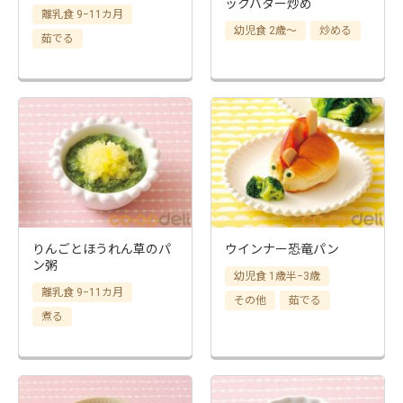
ックバター炒め
離乳食 9−11カ月
幼児食 2歳～
炒める
茹でる
りんごとほうれん草のパ
ウインナー恐竜パン
ン粥
幼児食 1歳半−3歳
離乳食 9−11カ月
その他
茹でる
煮る