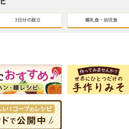
ピ
3日分の献立
離乳食・幼児食