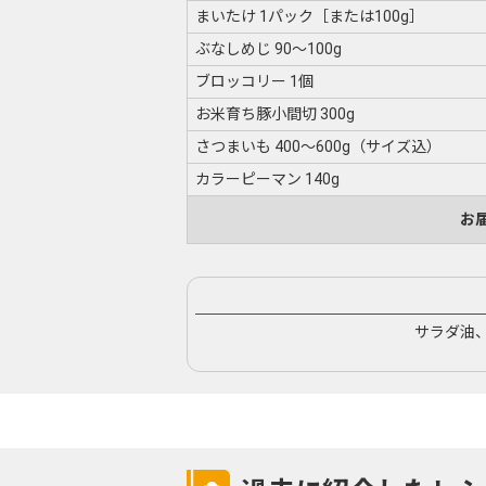
まいたけ 1パック［または100g］
ぶなしめじ 90〜100g
ブロッコリー 1個
お米育ち豚小間切 300g
さつまいも 400〜600g（サイズ込）
カラーピーマン 140g
お
サラダ油