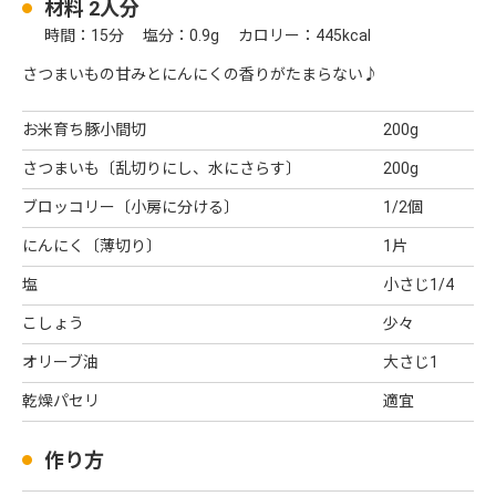
材料 2人分
●
時間：15分 塩分：0.9g カロリー：445kcal
さつまいもの甘みとにんにくの香りがたまらない♪
お米育ち豚小間切
200g
さつまいも〔乱切りにし、水にさらす〕
200g
ブロッコリー〔小房に分ける〕
1/2個
にんにく〔薄切り〕
1片
塩
小さじ1/4
こしょう
少々
オリーブ油
大さじ1
乾燥パセリ
適宜
作り方
●