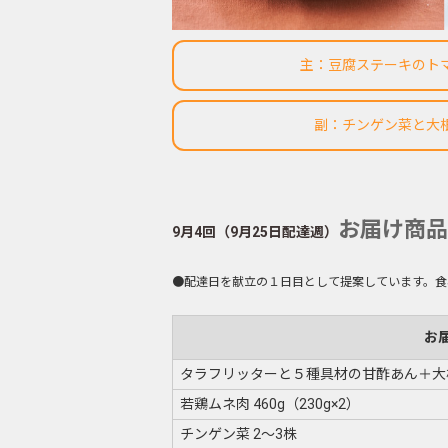
主：豆腐ステーキのト
副：チンゲン菜と大
お届け商品
9月4回（9月25日配達週）
●配達日を献立の１日目として提案しています。食
お
タラフリッターと５種具材の甘酢あん＋大
若鶏ムネ肉 460g（230g×2）
チンゲン菜 2～3株