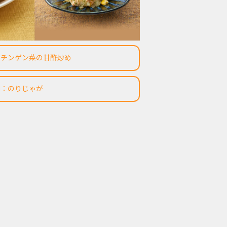
とチンゲン菜の甘酢炒め
副：のりじゃが