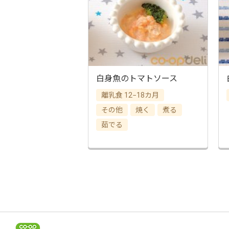
白身魚のトマトソース
離乳食 12−18カ月
その他
焼く
煮る
茹でる