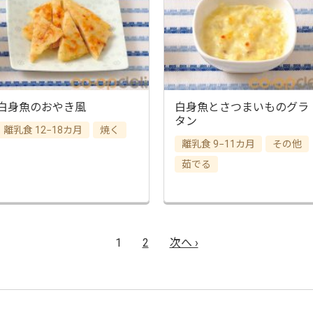
白身魚のおやき風
白身魚とさつまいものグラ
タン
離乳食 12−18カ月
焼く
離乳食 9−11カ月
その他
茹でる
1
2
次へ ›