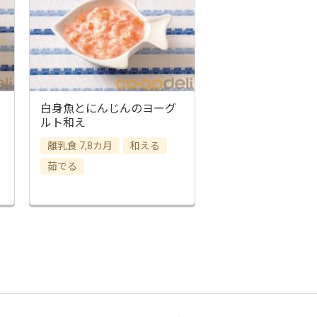
白身魚とにんじんのヨーグ
ルト和え
離乳食 7,8カ月
和える
茹でる