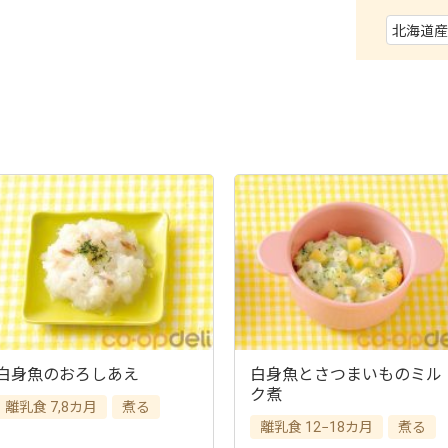
白身魚のおろしあえ
白身魚とさつまいものミル
ク煮
離乳食 7,8カ月
煮る
離乳食 12−18カ月
煮る