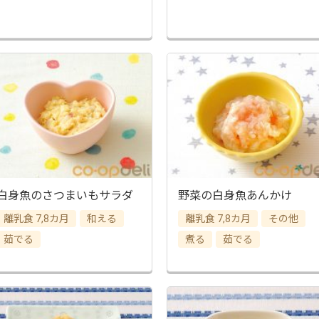
白身魚のさつまいもサラダ
野菜の白身魚あんかけ
離乳食 7,8カ月
和える
離乳食 7,8カ月
その他
茹でる
煮る
茹でる